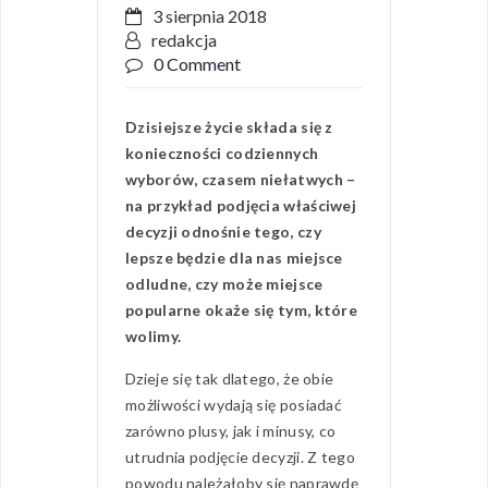
3 sierpnia 2018
redakcja
0 Comment
Dzisiejsze życie składa się z
konieczności codziennych
wyborów, czasem niełatwych –
na przykład podjęcia właściwej
decyzji odnośnie tego, czy
lepsze będzie dla nas miejsce
odludne, czy może miejsce
popularne okaże się tym, które
wolimy.
Dzieje się tak dlatego, że obie
możliwości wydają się posiadać
zarówno plusy, jak i minusy, co
utrudnia podjęcie decyzji. Z tego
powodu należałoby się naprawdę