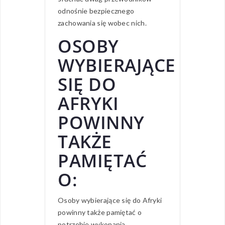
odnośnie bezpiecznego
zachowania się wobec nich.
OSOBY
WYBIERAJĄCE
SIĘ DO
AFRYKI
POWINNY
TAKŻE
PAMIĘTAĆ
O:
Osoby wybierające się do Afryki
powinny także pamiętać o
potrzebie wykonania