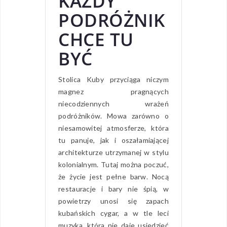
KAŻDY
PODRÓŻNIK
CHCE TU
BYĆ
Stolica Kuby przyciąga niczym
magnez pragnących
niecodziennych wrażeń
podróżników. Mowa zarówno o
niesamowitej atmosferze, która
tu panuje, jak i oszałamiającej
architekturze utrzymanej w stylu
kolonialnym. Tutaj można poczuć,
że życie jest pełne barw. Nocą
restauracje i bary nie śpią, w
powietrzy unosi się zapach
kubańskich cygar, a w tle leci
muzyka, która nie daje usiedzieć