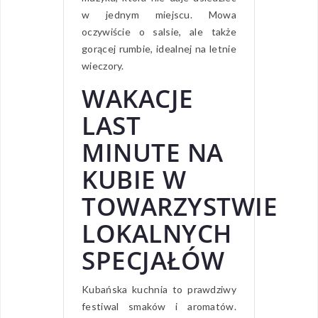
w jednym miejscu. Mowa
oczywiście o salsie, ale także
gorącej rumbie, idealnej na letnie
wieczory.
WAKACJE
LAST
MINUTE NA
KUBIE W
TOWARZYSTWIE
LOKALNYCH
SPECJAŁÓW
Kubańska kuchnia to prawdziwy
festiwal smaków i aromatów.